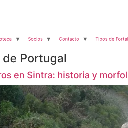
ioteca
Socios
Contacto
Tipos de Forta
s de Portugal
s en Sintra: historia y morfo