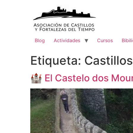
Blog
Actividades
Cursos
Bibil
Etiqueta:
Castillo
🏰 El Castelo dos Mouro