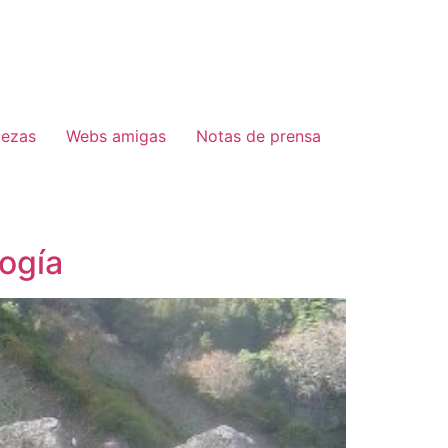
lezas
Webs amigas
Notas de prensa
logía