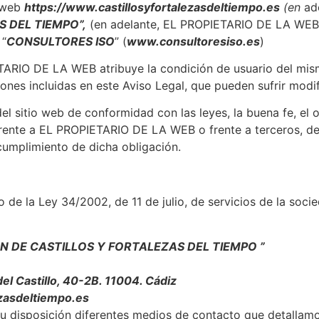
o web
https://www.castillosyfortalezasdeltiempo.es
(en
ade
 DEL TIEMPO”,
(en adelante, EL PROPIETARIO DE LA WEB)
 “
CONSULTORES ISO
” (
www.consultoresiso.es
)
TARIO DE LA WEB atribuye la condición de usuario del mism
ones incluidas en este Aviso Legal, que pueden sufrir modi
el sitio web de conformidad con las leyes, la buena fe, el o
frente a EL PROPIETARIO DE LA WEB o frente a terceros, de
umplimiento de dicha obligación.
e la Ley 34/2002, de 11 de julio, de servicios de la soci
N DE CASTILLOS Y FORTALEZAS DEL TIEMPO ”
l Castillo, 40-2B. 11004. Cádiz
ezasdeltiempo.es
 disposición diferentes medios de contacto que detallamo