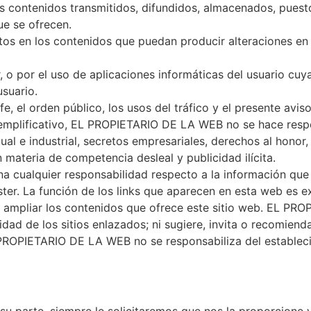
os contenidos transmitidos, difundidos, almacenados, puest
ue se ofrecen.
tos en los contenidos que puedan producir alteraciones en
o por el uso de aplicaciones informáticas del usuario cuy
usuario.
 fe, el orden público, los usos del tráfico y el presente av
ejemplificativo, EL PROPIETARIO DE LA WEB no se hace resp
l e industrial, secretos empresariales, derechos al honor, a
materia de competencia desleal y publicidad ilícita.
cualquier responsabilidad respecto a la información que 
r. La función de los links que aparecen en esta web es ex
de ampliar los contenidos que ofrece este sitio web. EL PR
idad de los sitios enlazados; ni sugiere, invita o recomiend
 PROPIETARIO DE LA WEB no se responsabiliza del estableci
u parte, siempre le solicitaremos que nos la proporcione 