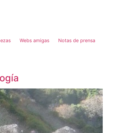
lezas
Webs amigas
Notas de prensa
logía