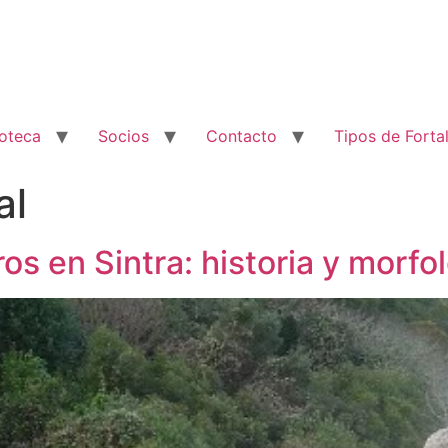
ioteca
Socios
Contacto
Tipos de Forta
al
s en Sintra: historia y morfo